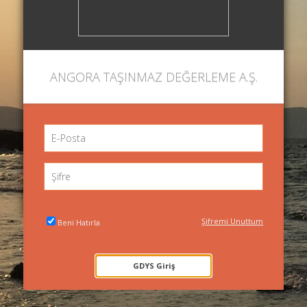
ANGORA TAŞINMAZ DEĞERLEME A.Ş.
Şifremi Unuttum
Beni Hatırla
GDYS Giriş